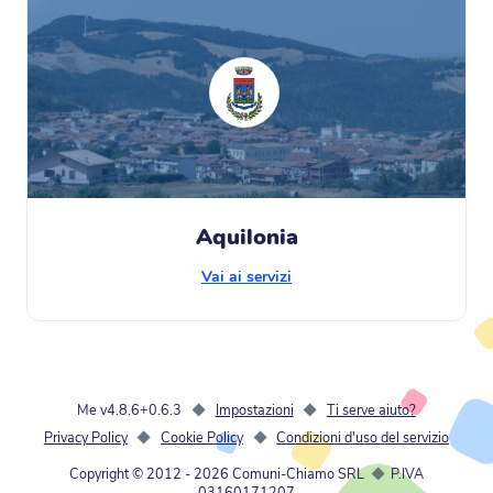
Aquilonia
Vai ai servizi
Me v4.8.6+0.6.3
◆
Impostazioni
◆
Ti serve aiuto?
Privacy Policy
◆
Cookie Policy
◆
Condizioni d'uso del servizio
Copyright © 2012 -
2026
Comuni-Chiamo SRL
◆
P.IVA
03160171207