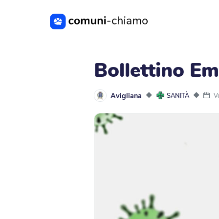
Vai al contenuto principale
Bollettino E
Avigliana
◆
◆
V
SANITÀ