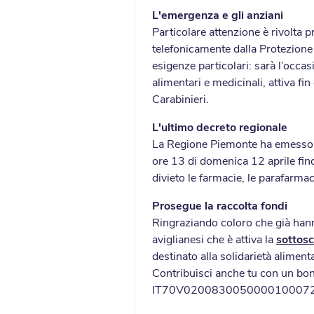
L'emergenza e gli anziani
Particolare attenzione è rivolta p
telefonicamente dalla Protezione
esigenze particolari: sarà l’occasio
alimentari e medicinali, attiva fin
Carabinieri.
L'ultimo decreto regionale
La Regione Piemonte ha emesso ie
ore 13 di domenica 12 aprile fino
divieto le farmacie, le parafarmac
Prosegue la raccolta fondi
Ringraziando coloro che già hanno 
aviglianesi che è attiva la
sottosc
destinato alla solidarietà aliment
Contribuisci anche tu con un b
IT70V020083005000010007283