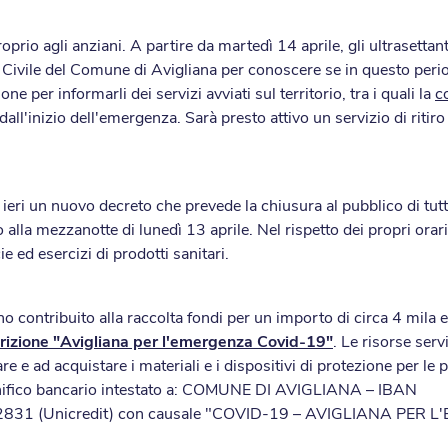
roprio agli anziani. A partire da martedì 14 aprile, gli ultrasett
 Civile del Comune di Avigliana per conoscere se in questo perio
ne per informarli dei servizi avviati sul territorio, tra i quali la
c
 dall'inizio dell'emergenza. Sarà presto attivo un servizio di ritir
ri un nuovo decreto che prevede la chiusura al pubblico di tutti
 alla mezzanotte di lunedì 13 aprile. Nel rispetto dei propri orar
ie ed esercizi di prodotti sanitari.
contribuito alla raccolta fondi per un importo di circa 4 mila eur
rizione "Avigliana per l'emergenza Covid-19"
. Le risorse ser
are e ad acquistare i materiali e i dispositivi di protezione per le
onifico bancario intestato a: COMUNE DI AVIGLIANA – IBAN
1 (Unicredit) con causale "COVID-19 – AVIGLIANA PER L