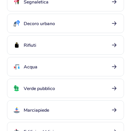
segnaletica
decoro urbano
decoro urbano
rifiuti
rifiuti
acqua
acqua
verde pubblico
verde pubblico
marciapiede
marciapiede
edifici pubblici