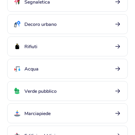
segnaletica
decoro urbano
decoro urbano
rifiuti
rifiuti
acqua
acqua
verde pubblico
verde pubblico
marciapiede
marciapiede
edifici pubblici