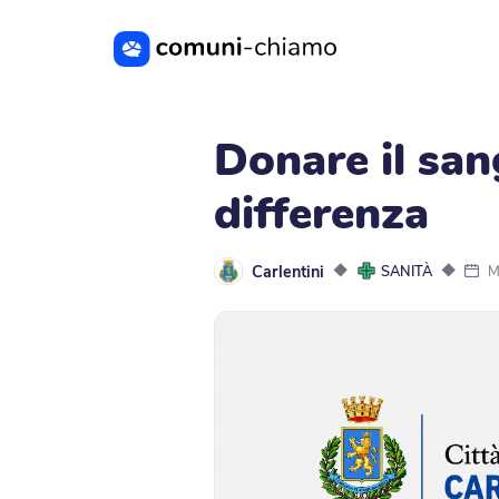
Vai al contenuto principale
Donare il san
differenza
Carlentini
◆
◆
M
SANITÀ