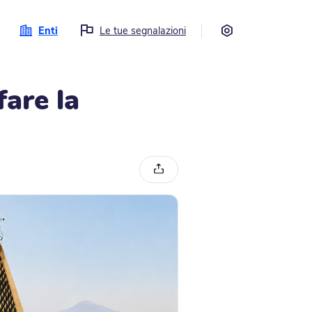
Impostazioni
Enti
Le tue segnalazioni
are la
Condividi