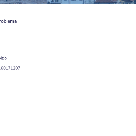
roblema
vizio
3160171207