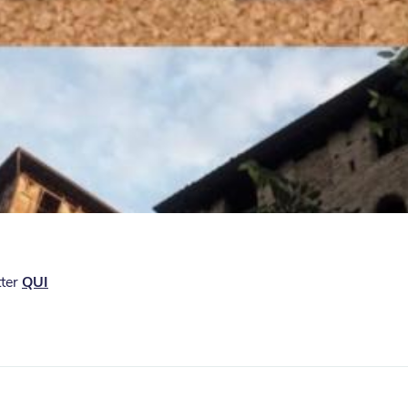
tter
QUI