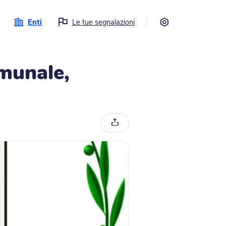
Impostazioni
Enti
Le tue segnalazioni
munale,
Condividi