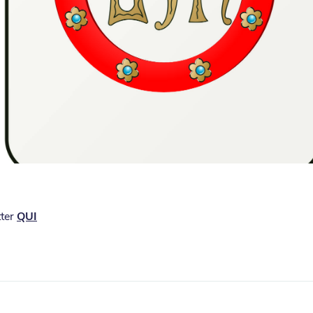
tter
QUI