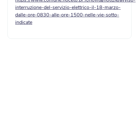
https://www.comune.noceto.pr.it/novita/notizie/avviso-
interruzione-del-servizio-elettrico-il-18-marzo-
dalle-ore-0830-alle-ore-1500-nelle-vie-sotto-
indicate