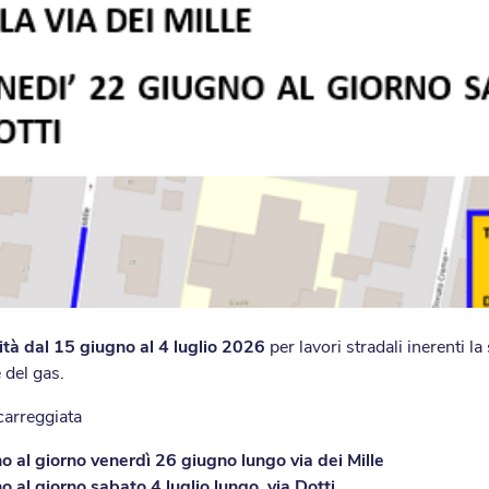
ità dal 15 giugno al 4 luglio 2026
per lavori stradali inerenti l
e del gas.
 carreggiata
o al giorno venerdì 26 giugno lungo via dei Mille
o al giorno sabato 4 luglio lungo via Dotti