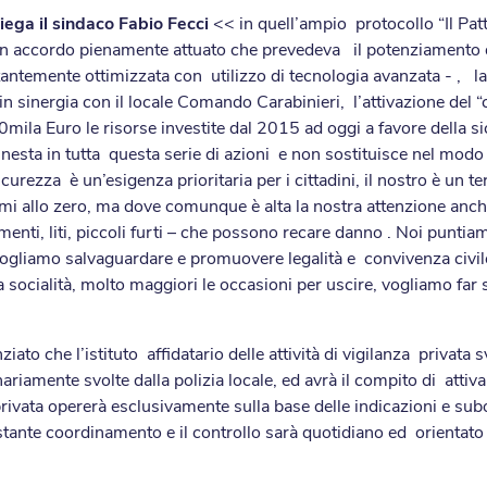
iega il sindaco Fabio Fecci
<< in quell’ampio protocollo “Il Patt
 un accordo pienamente attuato che prevedeva il potenziamento 
ostantemente ottimizzata con utilizzo di tecnologia avanzata - , l
in sinergia con il locale Comando Carabinieri, l’attivazione del “co
0mila Euro le risorse investite dal 2015 ad oggi a favore della 
nnesta in tutta questa serie di azioni e non sostituisce nel modo 
urezza è un’esigenza prioritaria per i cittadini, il nostro è un t
i allo zero, ma dove comunque è alta la nostra attenzione anche
ti, liti, piccoli furti – che possono recare danno . Noi puntiamo 
vogliamo salvaguardare e promuovere legalità e convivenza civile
la socialità, molto maggiori le occasioni per uscire, vogliamo far
ato che l’istituto affidatario delle attività di vigilanza privata
ariamente svolte dalla polizia locale, ed avrà il compito di attivar
a privata opererà esclusivamente sulla base delle indicazioni e su
ostante coordinamento e il controllo sarà quotidiano ed orientato 