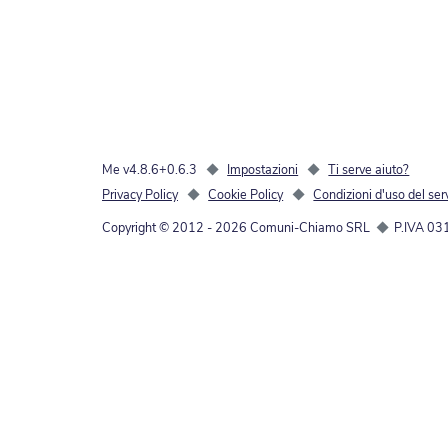
Me v4.8.6+0.6.3
◆
Impostazioni
◆
Ti serve aiuto?
Privacy Policy
◆
Cookie Policy
◆
Condizioni d'uso del ser
Copyright © 2012 -
2026
Comuni-Chiamo SRL
◆
P.IVA 0