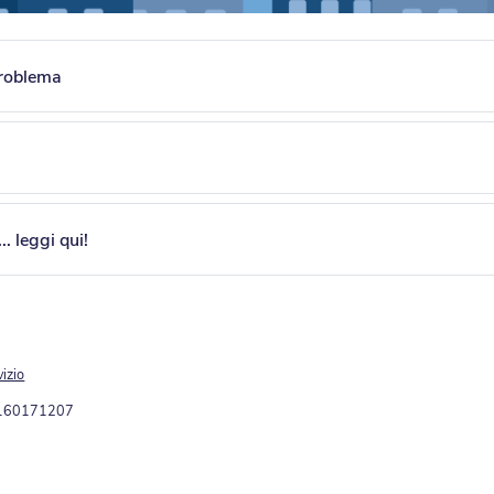
roblema
. leggi qui!
vizio
3160171207